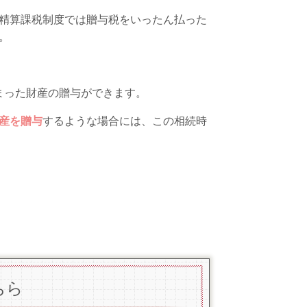
精算課税制度では贈与税をいったん払った
。
まった財産の贈与ができます。
産を贈与
するような場合には、この相続時
ちら