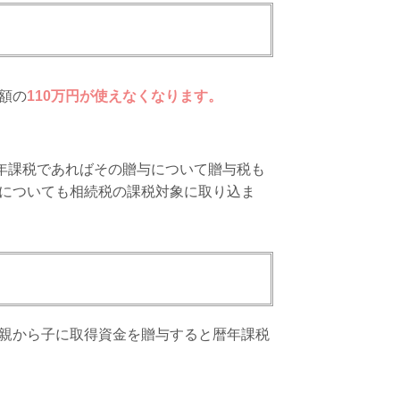
額の
110万円が使えなくなります。
年課税であればその贈与について贈与税も
についても相続税の課税対象に取り込ま
親から子に取得資金を贈与すると暦年課税