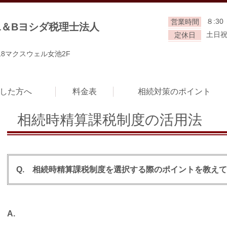
８:30 
営業時間
L＆Bヨシダ税理士法人
土日
定休日
18マクスウェル女池2F
した方へ
料金表
相続対策のポイント
相続時精算課税制度の活用法
Q. 相続時精算課税制度を選択する際のポイントを教え
A.