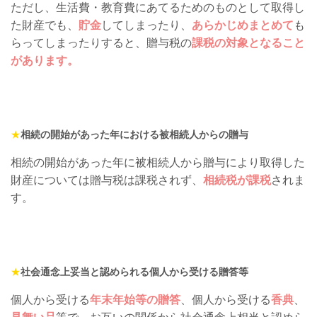
ただし、生活費・教育費にあてるためのものとして取得し
た財産でも、
貯金
してしまったり、
あらかじめまとめて
も
らってしまったりすると、贈与税の
課税の対象となること
があります。
★
相続の開始があった年における被相続人からの贈与
相続の開始があった年に被相続人から贈与により取得した
財産については贈与税は課税されず、
相続税が課税
されま
す。
★
社会通念上妥当と認められる個人から受ける贈答等
個人から受ける
年末年始等の贈答
、個人から受ける
香典
、