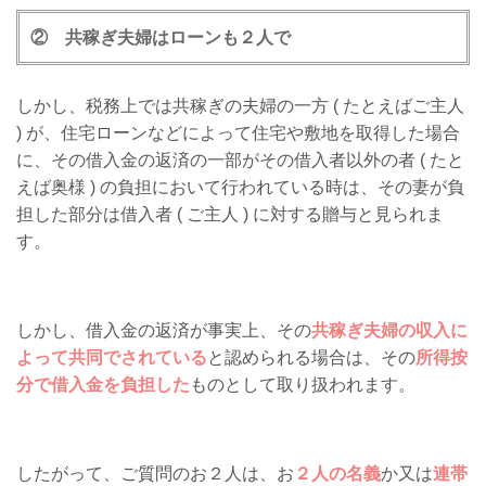
② 共稼ぎ夫婦はローンも２人で
しかし、税務上では共稼ぎの夫婦の一方 ( たとえばご主人
) が、住宅ローンなどによって住宅や敷地を取得した場合
に、その借入金の返済の一部がその借入者以外の者 ( たと
えば奥様 ) の負担において行われている時は、その妻が負
担した部分は借入者 ( ご主人 ) に対する贈与と見られま
す。
しかし、借入金の返済が事実上、その
共稼ぎ夫婦の収入に
よって共同でされている
と認められる場合は、その
所得按
分で借入金を負担した
ものとして取り扱われます。
したがって、ご質問のお２人は、お
２人の名義
か又は
連帯